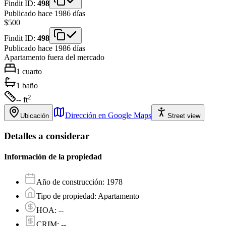
Findit ID:
498
Publicado hace 1986 días
$500
Findit ID:
498
Publicado hace 1986 días
Apartamento
fuera del mercado
1
cuarto
1
baño
2
-- ft
Dirección en Google Maps
Ubicación
Street view
Detalles a considerar
Información de la propiedad
Año de construcción
:
1978
Tipo de propiedad
:
Apartamento
HOA
:
--
CRIM
:
--