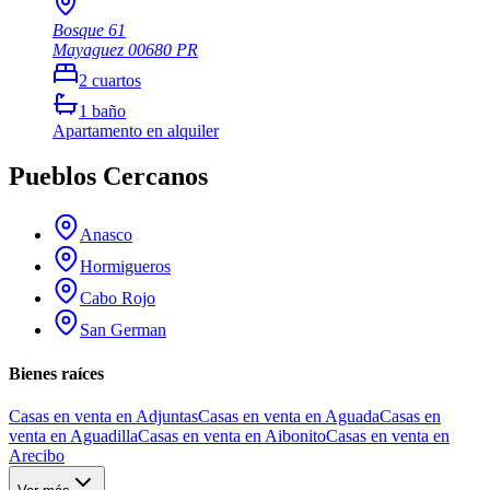
Bosque 61
Mayaguez
00680
PR
2
cuartos
1
baño
Apartamento
en alquiler
Pueblos Cercanos
Anasco
Hormigueros
Cabo Rojo
San German
Bienes raíces
Casas en venta en Adjuntas
Casas en venta en Aguada
Casas en
venta en Aguadilla
Casas en venta en Aibonito
Casas en venta en
Arecibo