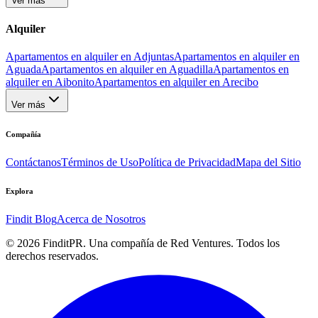
Ver más
Alquiler
Apartamentos en alquiler en Adjuntas
Apartamentos en alquiler en
Aguada
Apartamentos en alquiler en Aguadilla
Apartamentos en
alquiler en Aibonito
Apartamentos en alquiler en Arecibo
Ver más
Compañía
Contáctanos
Términos de Uso
Política de Privacidad
Mapa del Sitio
Explora
Findit Blog
Acerca de Nosotros
©
2026
FinditPR. Una compañía de Red Ventures. Todos los
derechos reservados.