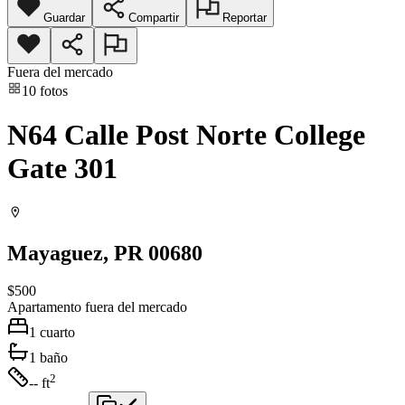
Guardar
Compartir
Reportar
Fuera del mercado
10
fotos
N64 Calle Post Norte College
Gate 301
Mayaguez
, PR
00680
$500
Apartamento
fuera del mercado
1
cuarto
1
baño
2
-- ft