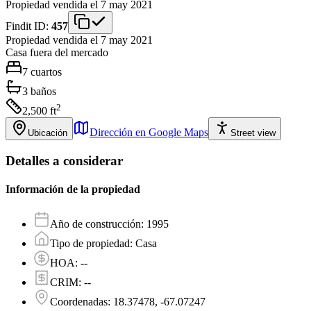
Propiedad vendida el 7 may 2021
Findit ID:
457
Propiedad vendida el 7 may 2021
Casa
fuera del mercado
7
cuartos
3
baños
2
2,500
ft
Dirección en Google Maps
Ubicación
Street view
Detalles a considerar
Información de la propiedad
Año de construcción
:
1995
Tipo de propiedad
:
Casa
HOA
:
--
CRIM
:
--
Coordenadas
:
18.37478, -67.07247