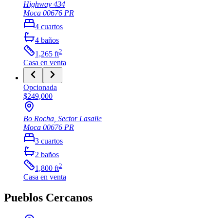
Highway 434
Moca
00676
PR
4
cuartos
4
baños
2
1,265
ft
Casa
en venta
Opcionada
$249,000
Bo Rocha, Sector Lasalle
Moca
00676
PR
3
cuartos
2
baños
2
1,800
ft
Casa
en venta
Pueblos Cercanos