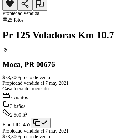
Propiedad vendida
25
fotos
Pr 125 Voladoras Km 10.7
Moca
, PR
00676
$73,800
/
precio de venta
Propiedad vendida el 7 may 2021
Casa
fuera del mercado
7
cuartos
3
baños
2
2,500
ft
Findit ID:
457
Propiedad vendida el 7 may 2021
$73,800
/
precio de venta