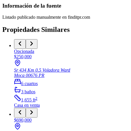
Información de la fuente
Listado publicado manualmente en finditpr.com
Propiedades Similares
Opcionada
$250,000
Sr 434 Km 0.5 Voladora Ward
Moca
00676
PR
6
cuartos
3
baños
2
1,655
ft
Casa
en venta
$690,000