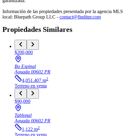
garantizada.
Información de las propiedades presentada por la agencia MLS
local: Bluepath Group LLC -
contact@finditpr.com
Propiedades Similares
$200,000
Bo Espinal
Aguada
00602
PR
2
4,051.407
m
Terreno
en venta
$90,000
Tablonal
Aguada
00602
PR
2
1,122
m
Terreno
en venta