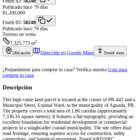
Findit ID:
58248
Publicado hace 79 días
$1,200,000
Findit ID:
58248
Publicado hace 79 días
Terreno
en venta
2
7,325.773
m
Dirección en Google Maps
Ubicación
Street view
¿Preparándote para comprar tu casa?
Verifica nuestra
Guía para
comprar tu casa
.
Descripción
This high-value land parcel is located at the corner of PR-442 and a
Municipal Street, Espinal Ward, in the municipality of Aguada, PR.
The property covers a total area of 1.86 cuerdas (approximately
7,336.16 square meters). It features a flat topography, providing an
excellent foundation for residential development or commercial
projects in a sought-after coastal municipality. The site offers dual
road frontage, ensuring superior access for construction, utility
connections, and logistical movement. Zoned ARD/SRC