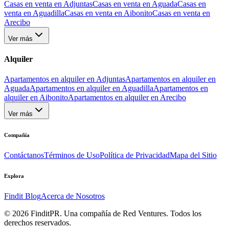
Casas en venta en Adjuntas
Casas en venta en Aguada
Casas en
venta en Aguadilla
Casas en venta en Aibonito
Casas en venta en
Arecibo
Ver más
Alquiler
Apartamentos en alquiler en Adjuntas
Apartamentos en alquiler en
Aguada
Apartamentos en alquiler en Aguadilla
Apartamentos en
alquiler en Aibonito
Apartamentos en alquiler en Arecibo
Ver más
Compañía
Contáctanos
Términos de Uso
Política de Privacidad
Mapa del Sitio
Explora
Findit Blog
Acerca de Nosotros
©
2026
FinditPR. Una compañía de Red Ventures. Todos los
derechos reservados.