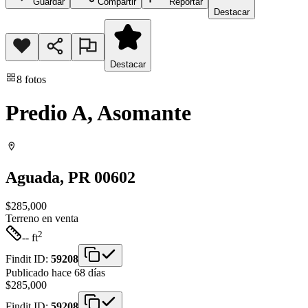
Guardar
Compartir
Reportar
Destacar
Destacar
8
fotos
Predio A, Asomante
Aguada
, PR
00602
$285,000
Terreno
en venta
2
-- ft
Findit ID:
59208
Publicado hace 68 días
$285,000
Findit ID:
59208