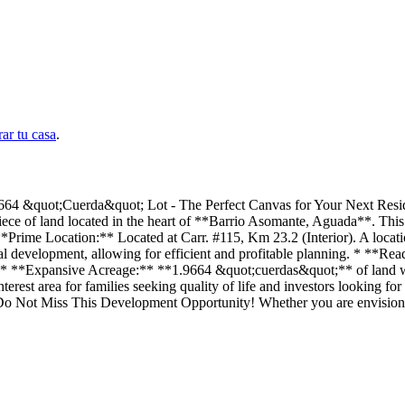
ar tu casa
.
da&quot; Lot - The Perfect Canvas for Your Next Residential Pr
e of land located in the heart of **Barrio Asomante, Aguada**. This pr
Prime Location:** Located at Carr. #115, Km 23.2 (Interior). A locatio
ial development, allowing for efficient and profitable planning. * **Read
sts. * **Expansive Acreage:** **1.9664 &quot;cuerdas&quot;** of land w
terest area for families seeking quality of life and investors looking 
 Do Not Miss This Development Opportunity! Whether you are envisioning a