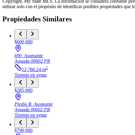
Copyright, My State MLS. La información se considera confiable pero
utilizar solo con el propósito de identificar posibles propiedades que
Propiedades Similares
$600,000
690, Asomante
Aguada
00602
PR
2
12,786.24
m
Terreno
en venta
$285,000
Predio B, Asomante
Aguada
00602
PR
Terreno
en venta
$790,000