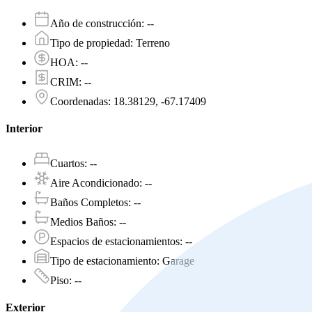
Año de construcción
:
--
Tipo de propiedad
:
Terreno
HOA
:
--
CRIM
:
--
Coordenadas
:
18.38129, -67.17409
Interior
Cuartos
:
--
Aire Acondicionado
:
--
Baños Completos
:
--
Medios Baños
:
--
Espacios de estacionamientos
:
--
Tipo de estacionamiento
:
Garage
Piso
:
--
Exterior