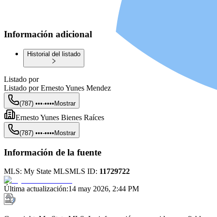
Información adicional
Historial del listado
Listado por
Listado por
Ernesto Yunes Mendez
(787) •••-••••
Mostrar
Ernesto Yunes Bienes Raíces
(787) •••-••••
Mostrar
Información de la fuente
MLS:
My State MLS
MLS ID:
11729722
Última actualización
:
14 may 2026, 2:44 PM