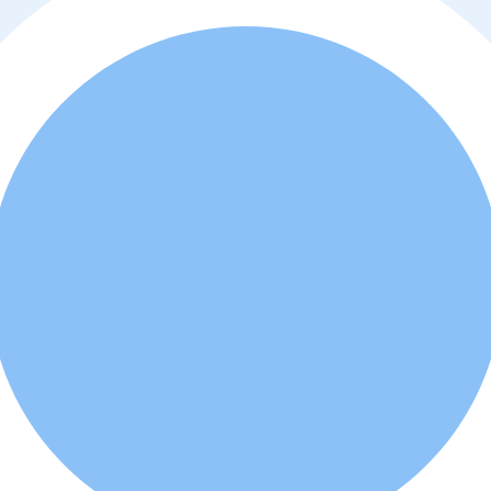
o
y
política de privacidad
. Además, usted está de acuerdo que el profes
d a comprar o alquilar la propiedad.