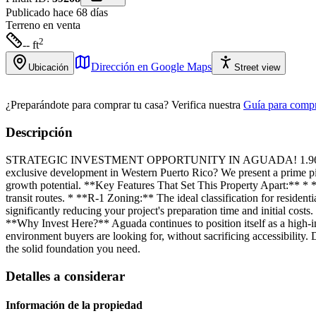
Publicado hace 68 días
Terreno
en venta
2
-- ft
Dirección en Google Maps
Ubicación
Street view
¿Preparándote para comprar tu casa?
Verifica nuestra
Guía para compr
Descripción
STRATEGIC INVESTMENT OPPORTUNITY IN AGUADA! 1.9664 &quot;Cuer
exclusive development in Western Puerto Rico? We present a prime piec
growth potential. **Key Features That Set This Property Apart:** * **
transit routes. * **R-1 Zoning:** The ideal classification for resident
significantly reducing your project's preparation time and initial co
**Why Invest Here?** Aguada continues to position itself as a high-in
environment buyers are looking for, without sacrificing accessibility.
the solid foundation you need.
Detalles a considerar
Información de la propiedad