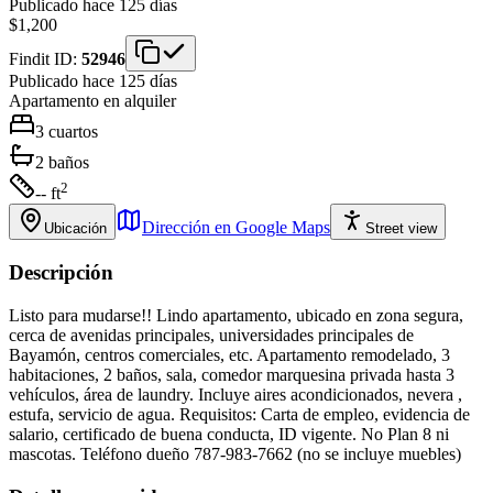
Publicado hace 125 días
$1,200
Findit ID:
52946
Publicado hace 125 días
Apartamento
en alquiler
3
cuartos
2
baños
2
-- ft
Dirección en Google Maps
Ubicación
Street view
Descripción
Listo para mudarse!! Lindo apartamento, ubicado en zona segura,
cerca de avenidas principales, universidades principales de
Bayamón, centros comerciales, etc. Apartamento remodelado, 3
habitaciones, 2 baños, sala, comedor marquesina privada hasta 3
vehículos, área de laundry. Incluye aires acondicionados, nevera ,
estufa, servicio de agua. Requisitos: Carta de empleo, evidencia de
salario, certificado de buena conducta, ID vigente. No Plan 8 ni
mascotas. Teléfono dueño 787-983-7662 (no se incluye muebles)