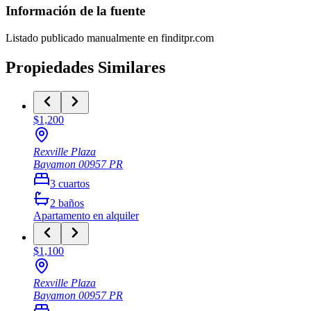
Información de la fuente
Listado publicado manualmente en finditpr.com
Propiedades Similares
$1,200
Rexville Plaza
Bayamon
00957
PR
3
cuartos
2
baños
Apartamento
en alquiler
$1,100
Rexville Plaza
Bayamon
00957
PR