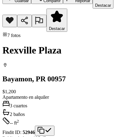
Guardar
Compartir
Reportar
Destacar
Destacar
7
fotos
Rexville Plaza
Bayamon
, PR
00957
$1,200
Apartamento
en alquiler
3
cuartos
2
baños
2
-- ft
Findit ID:
52946