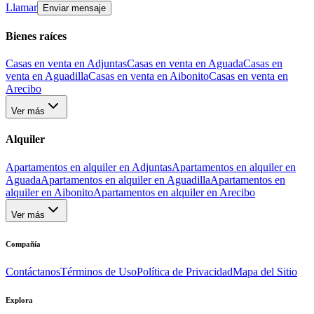
Llamar
Enviar mensaje
Bienes raíces
Casas en venta en Adjuntas
Casas en venta en Aguada
Casas en
venta en Aguadilla
Casas en venta en Aibonito
Casas en venta en
Arecibo
Ver más
Alquiler
Apartamentos en alquiler en Adjuntas
Apartamentos en alquiler en
Aguada
Apartamentos en alquiler en Aguadilla
Apartamentos en
alquiler en Aibonito
Apartamentos en alquiler en Arecibo
Ver más
Compañía
Contáctanos
Términos de Uso
Política de Privacidad
Mapa del Sitio
Explora