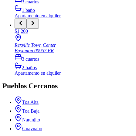
3
cuartos
1
baño
Apartamento
en alquiler
$1,200
Rexville Town Center
Bayamon
00957
PR
3
cuartos
2
baños
Apartamento
en alquiler
Pueblos Cercanos
Toa Alta
Toa Baja
Naranjito
Guaynabo