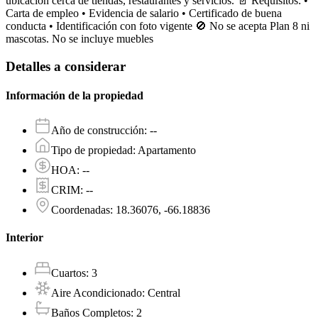
ubicación cerca de tiendas, restaurantes y servicios. 📄 Requisitos: •
Carta de empleo • Evidencia de salario • Certificado de buena
conducta • Identificación con foto vigente 🚫 No se acepta Plan 8 ni
mascotas. No se incluye muebles
Detalles a considerar
Información de la propiedad
Año de construcción
:
--
Tipo de propiedad
:
Apartamento
HOA
:
--
CRIM
:
--
Coordenadas
:
18.36076, -66.18836
Interior
Cuartos
:
3
Aire Acondicionado
:
Central
Baños Completos
:
2