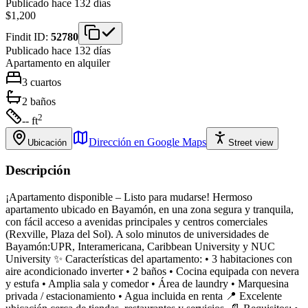
Publicado hace 132 días
$1,200
Findit ID:
52780
Publicado hace 132 días
Apartamento
en alquiler
3
cuartos
2
baños
2
-- ft
Dirección en Google Maps
Ubicación
Street view
Descripción
¡Apartamento disponible – Listo para mudarse! Hermoso
apartamento ubicado en Bayamón, en una zona segura y tranquila,
con fácil acceso a avenidas principales y centros comerciales
(Rexville, Plaza del Sol). A solo minutos de universidades de
Bayamón:UPR, Interamericana, Caribbean University y NUC
University ✨ Características del apartamento: • 3 habitaciones con
aire acondicionado inverter • 2 baños • Cocina equipada con nevera
y estufa • Amplia sala y comedor • Área de laundry • Marquesina
privada / estacionamiento • Agua incluida en renta 📍 Excelente