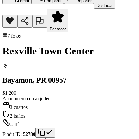
Guardar
Compartir
Reportar
Destacar
Destacar
7
fotos
Rexville Town Center
Bayamon
, PR
00957
$1,200
Apartamento
en alquiler
3
cuartos
2
baños
2
-- ft
Findit ID:
52780