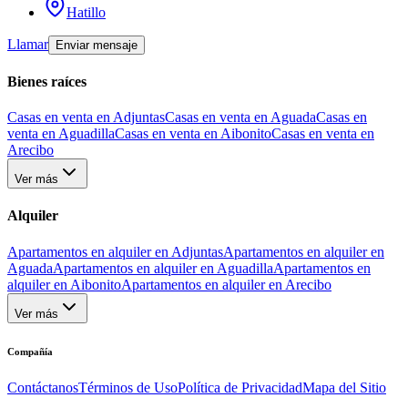
Hatillo
Llamar
Enviar mensaje
Bienes raíces
Casas en venta en Adjuntas
Casas en venta en Aguada
Casas en
venta en Aguadilla
Casas en venta en Aibonito
Casas en venta en
Arecibo
Ver más
Alquiler
Apartamentos en alquiler en Adjuntas
Apartamentos en alquiler en
Aguada
Apartamentos en alquiler en Aguadilla
Apartamentos en
alquiler en Aibonito
Apartamentos en alquiler en Arecibo
Ver más
Compañía
Contáctanos
Términos de Uso
Política de Privacidad
Mapa del Sitio