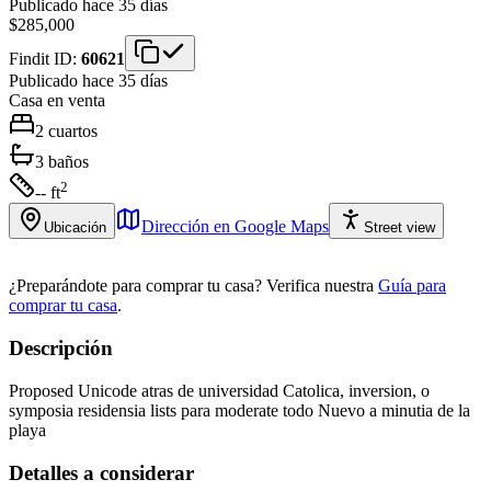
Publicado hace 35 días
$285,000
Findit ID:
60621
Publicado hace 35 días
Casa
en venta
2
cuartos
3
baños
2
-- ft
Dirección en Google Maps
Ubicación
Street view
¿Preparándote para comprar tu casa?
Verifica nuestra
Guía para
comprar tu casa
.
Descripción
Proposed Unicode atras de universidad Catolica, inversion, o
symposia residensia lists para moderate todo Nuevo a minutia de la
playa
Detalles a considerar