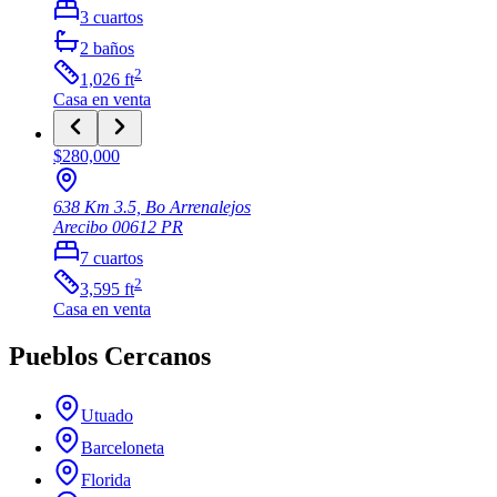
3
cuartos
2
baños
2
1,026
ft
Casa
en venta
$280,000
638 Km 3.5, Bo Arrenalejos
Arecibo
00612
PR
7
cuartos
2
3,595
ft
Casa
en venta
Pueblos Cercanos
Utuado
Barceloneta
Florida