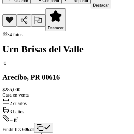
Guardar
Compartir
Reportar
Destacar
Destacar
34
fotos
Urn Brisas del Valle
Arecibo
, PR
00616
$285,000
Casa
en venta
2
cuartos
3
baños
2
-- ft
Findit ID:
60621