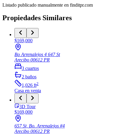
Listado publicado manualmente en finditpr.com
Propiedades Similares
$169,000
Bo Arrenalejos 4 647 St
Arecibo
00612
PR
3
cuartos
2
baños
2
1,026
ft
Casa
en venta
3D Tour
$169,000
657 St, Bo. Arrenalejos #4
Arecibo
00612
PR