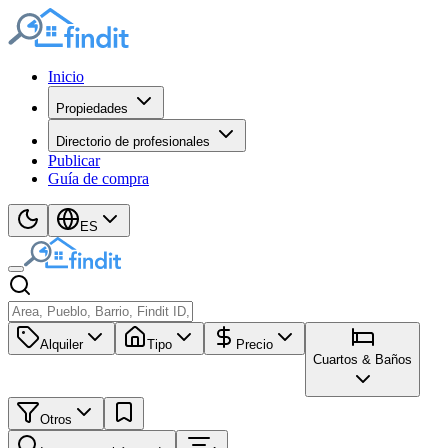
Inicio
Propiedades
Directorio de profesionales
Publicar
Guía de compra
ES
Alquiler
Tipo
Precio
Cuartos & Baños
Otros