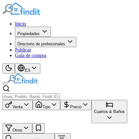
Inicio
Propiedades
Directorio de profesionales
Publicar
Guía de compra
ES
Venta
Tipo
Precio
Cuartos & Baños
Otros