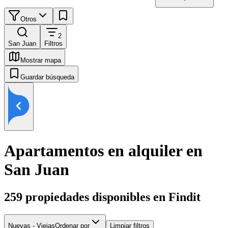
Otros
2
San Juan
Filtros
Mostrar mapa
Guardar búsqueda
Apartamentos en alquiler en
San Juan
259
propiedades disponibles en Findit
Nuevas - Viejas
Ordenar por
Limpiar filtros