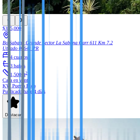
$325,000
Bo Sabana Grande Sector La Sabana Carr 611 Km 7.2
Utuado
00641
PR
4
cuartos
3
baños
2
1,500
ft
Casa
en venta
KW Puerto Rico
Publicado hace 4 días
Destacar