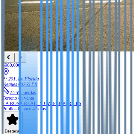
$980,000
Pr 201, Bo Florida
Vieques
00765
PR
2.255
cuerdas
Terreno
en venta
LA ROSA REALTY CW PROPERTIES
Publicado hace 47 días
Destacar