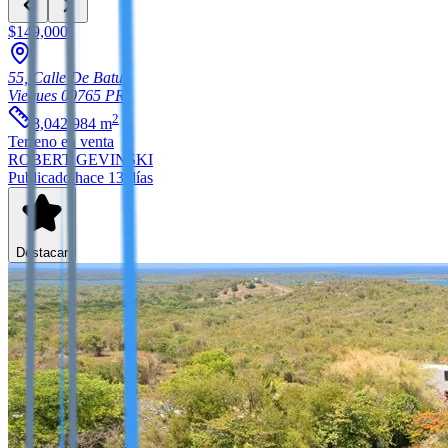
$149,000
55, Calle De Batu
Vieques
00765
PR
2
8,042.984
m
Terreno
en venta
ROBERT GEVINSKI
Publicado hace 13 días
Destacar