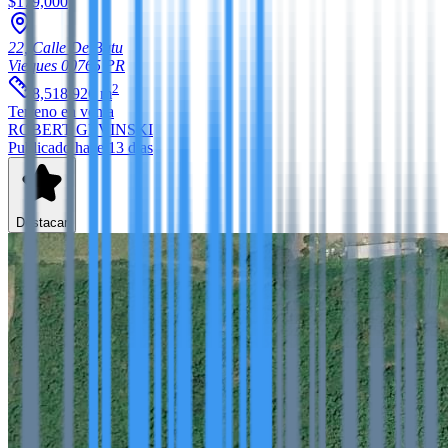
$179,000
22, Calle De Batu
Vieques
00765
PR
2
8,518.926
m
Terreno
en venta
ROBERT GEVINSKI
Publicado hace 13 días
Destacar