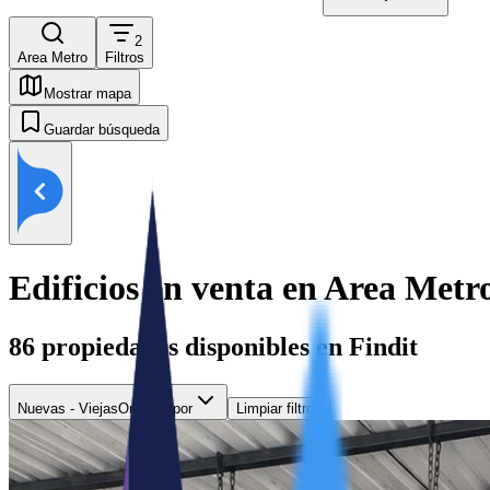
2
Area Metro
Filtros
Mostrar mapa
Guardar búsqueda
Edificios en venta en Area Metr
86
propiedades disponibles en Findit
Nuevas - Viejas
Ordenar por
Limpiar filtros