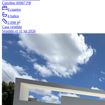
Carolina
00987
PR
4
cuartos
4
baños
2
2,098
ft
Casa
vendida
Vendido el 31 jul 2026