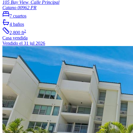
105 Bay View, Calle Principal
Catano
00962
PR
7
cuartos
4
baños
2
2,800
ft
Casa
vendida
Vendido el 31 jul 2026