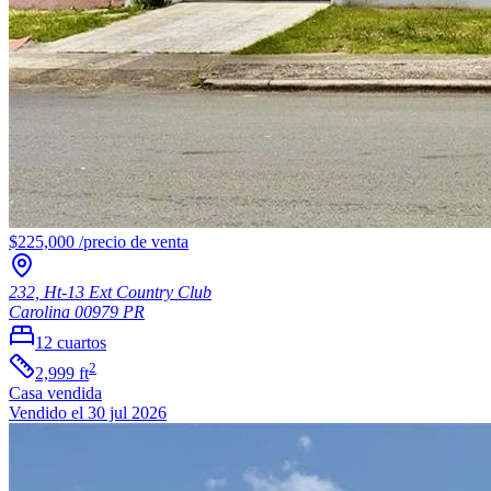
$225,000
/
precio de venta
232, Ht-13 Ext Country Club
Carolina
00979
PR
12
cuartos
2
2,999
ft
Casa
vendida
Vendido el 30 jul 2026