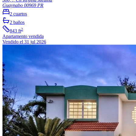
Guaynabo
00969
PR
2
cuartos
2
baños
2
843
ft
Apartamento
vendida
Vendido el 31 jul 2026