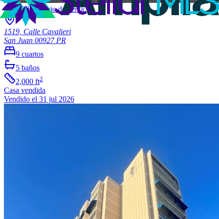
$375,000
/
precio de venta
1519, Calle Cavalieri
San Juan
00927
PR
9
cuartos
5
baños
2
2,000
ft
Casa
vendida
Vendido el 31 jul 2026