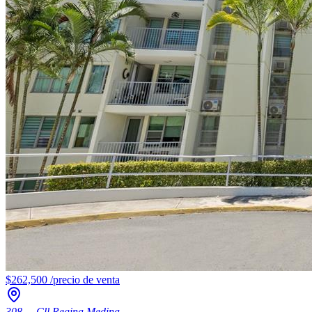
$262,500
/
precio de venta
308, ., Cll Regina Medina