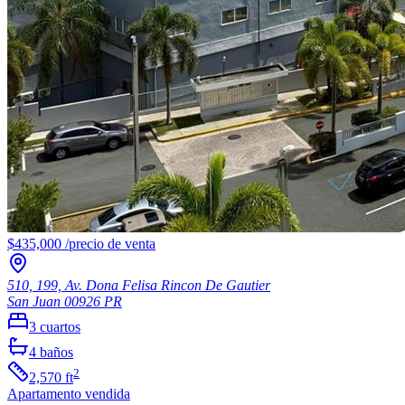
$435,000
/
precio de venta
510, 199, Av. Dona Felisa Rincon De Gautier
San Juan
00926
PR
3
cuartos
4
baños
2
2,570
ft
Apartamento
vendida