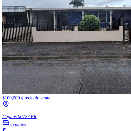
$100,000
/
precio de venta
Caguas
00727
PR
3
cuartos