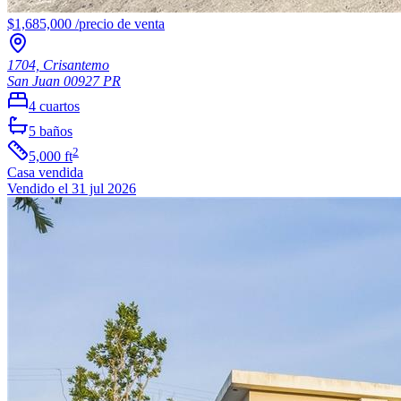
$1,685,000
/
precio de venta
1704, Crisantemo
San Juan
00927
PR
4
cuartos
5
baños
2
5,000
ft
Casa
vendida
Vendido el 31 jul 2026