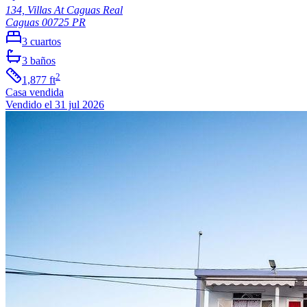
134, Villas At Caguas Real
Caguas
00725
PR
3
cuartos
3
baños
2
1,877
ft
Casa
vendida
Vendido el 31 jul 2026