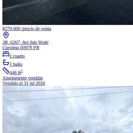
$279,000
/
precio de venta
3R, 6267, Ave Isla Verde
Carolina
00979
PR
1
cuarto
1
baño
2
446
ft
Apartamento
vendida
Vendido el 31 jul 2026