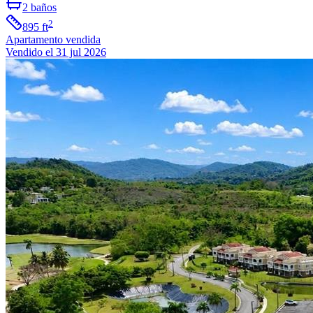
2
baños
2
895
ft
Apartamento
vendida
Vendido el 31 jul 2026