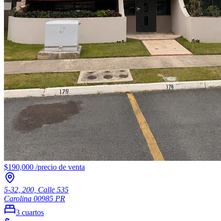
$190,000
/
precio de venta
5-32, 200, Calle 535
Carolina
00985
PR
3
cuartos