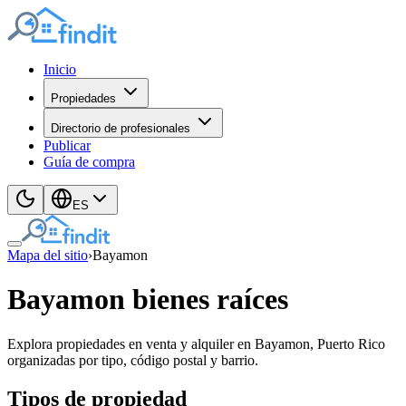
Inicio
Propiedades
Directorio de profesionales
Publicar
Guía de compra
ES
Mapa del sitio
›
Bayamon
Bayamon bienes raíces
Explora propiedades en venta y alquiler en Bayamon, Puerto Rico
organizadas por tipo, código postal y barrio.
Tipos de propiedad