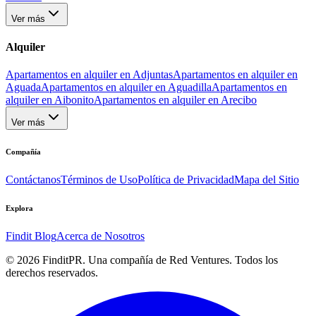
Ver más
Alquiler
Apartamentos en alquiler en Adjuntas
Apartamentos en alquiler en
Aguada
Apartamentos en alquiler en Aguadilla
Apartamentos en
alquiler en Aibonito
Apartamentos en alquiler en Arecibo
Ver más
Compañía
Contáctanos
Términos de Uso
Política de Privacidad
Mapa del Sitio
Explora
Findit Blog
Acerca de Nosotros
©
2026
FinditPR. Una compañía de Red Ventures. Todos los
derechos reservados.