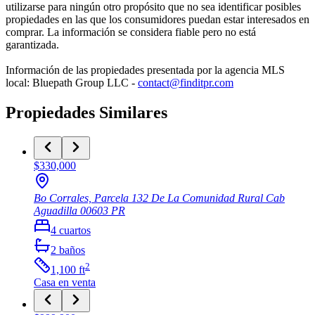
utilizarse para ningún otro propósito que no sea identificar posibles
propiedades en las que los consumidores puedan estar interesados en
comprar. La información se considera fiable pero no está
garantizada.
Información de las propiedades presentada por la agencia MLS
local: Bluepath Group LLC -
contact@finditpr.com
Propiedades Similares
$330,000
Bo Corrales, Parcela 132 De La Comunidad Rural Cab
Aguadilla
00603
PR
4
cuartos
2
baños
2
1,100
ft
Casa
en venta