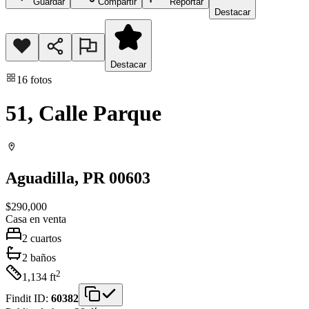
Guardar
Compartir
Reportar
Destacar
Destacar
16
fotos
51, Calle Parque
Aguadilla
, PR
00603
$290,000
Casa
en venta
2
cuartos
2
baños
2
1,134
ft
Findit ID:
60382