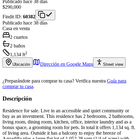
Publicado hace 38 días
$290,000
Findit ID:
60382
Publicado hace 38 días
Casa
en venta
2
cuartos
2
baños
2
1,134
ft
Dirección en Google Maps
Ubicación
Street view
¿Preparándote para comprar tu casa?
Verifica nuestra
Guía para
comprar tu casa
.
Descripción
Residence for sale. Live in an accessible and quiet community or
buy as an investment. This residence has 2 bedrooms, 2 bathrooms,
living room, dining room, kitchen, office, interior laundry and as a
bonus space, a grooming room for pets. In total it offers 1,134 sq. ft.
of living area. Outside it has a balcony to enjoy the breeze of
Aguadilla plus a large flat lot of 1,052.28 sqm (1/4 of acres) with