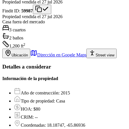
Propiedad vendida el 27 jul 2026
Findit ID:
59987
Propiedad vendida el 27 jul 2026
Casa
fuera del mercado
3
cuartos
2
baños
2
1,200
ft
Dirección en Google Maps
Ubicación
Street view
Detalles a considerar
Información de la propiedad
Año de construcción
:
2015
Tipo de propiedad
:
Casa
HOA
:
$80
CRIM
:
--
Coordenadas
:
18.18747, -65.86936