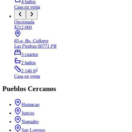
4
baños
Casa
en venta
Opcionada
$212,000
85-a, Bo. Collores
Las Piedras
00771
PR
3
cuartos
2
baños
2
2,146
ft
Casa
en venta
Pueblos Cercanos
Humacao
Juncos
Naguabo
San Lorenzo