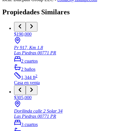
Propiedades Similares
$190,000
Pr 917, Km 1.8
Las Piedras
00771
PR
2
cuartos
2
baños
2
1,344
ft
Casa
en venta
$305,000
Dorilinda calle 2 Solar 34
Las Piedras
00771
PR
3
cuartos