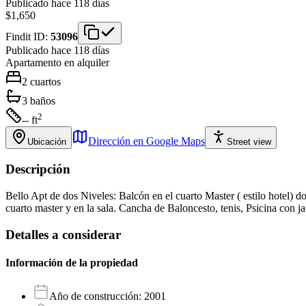
Publicado hace 118 días
$1,650
Findit ID:
53096
Publicado hace 118 días
Apartamento
en alquiler
2
cuartos
3
baños
2
-- ft
Dirección en Google Maps
Ubicación
Street view
Descripción
Bello Apt de dos Niveles: Balcón en el cuarto Master ( estilo hotel) d
cuarto master y en la sala. Cancha de Baloncesto, tenis, Psicina con
Detalles a considerar
Información de la propiedad
Año de construcción
:
2001