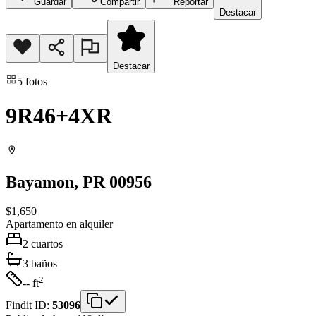
Guardar
Compartir
Reportar
Destacar
Destacar
5
fotos
9R46+4XR
Bayamon
, PR
00956
$1,650
Apartamento
en alquiler
2
cuartos
3
baños
2
-- ft
Findit ID:
53096