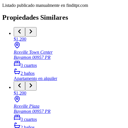
Listado publicado manualmente en finditpr.com
Propiedades Similares
$1,200
Rexville Town Center
Bayamon
00957
PR
3
cuartos
2
baños
Apartamento
en alquiler
$1,200
Rexville Plaza
Bayamon
00957
PR
3
cuartos
2
baños