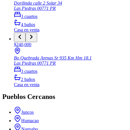
Dorilinda calle 2 Solar 34
Las Piedras
00771
PR
3
cuartos
4
baños
Casa
en venta
$240,000
Bo Quebrada Arenas Sr 935 Km Hm 18.1
Las Piedras
00771
PR
3
cuartos
2
baños
Casa
en venta
Pueblos Cercanos
Juncos
Humacao
Naguabo