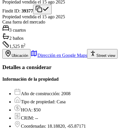
Propiedad vendida el 15 ago 2025
Findit ID:
39377
Propiedad vendida el 15 ago 2025
Casa
fuera del mercado
3
cuartos
2
baños
2
1,525
ft
Dirección en Google Maps
Ubicación
Street view
Detalles a considerar
Información de la propiedad
Año de construcción
:
2008
Tipo de propiedad
:
Casa
HOA
:
$50
CRIM
:
--
Coordenadas
:
18.18820, -65.87171