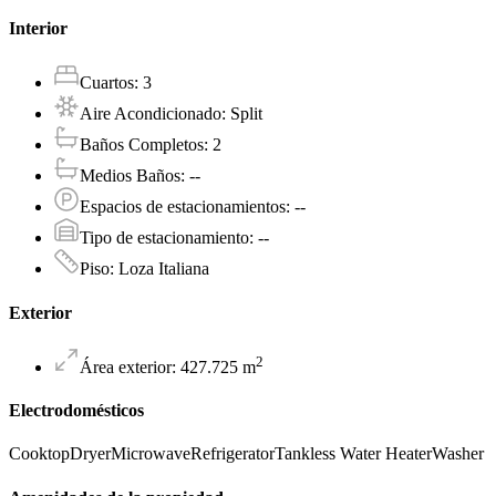
Interior
Cuartos
:
3
Aire Acondicionado
:
Split
Baños Completos
:
2
Medios Baños
:
--
Espacios de estacionamientos
:
--
Tipo de estacionamiento
:
--
Piso
:
Loza Italiana
Exterior
2
Área exterior
:
427.725
m
Electrodomésticos
Cooktop
Dryer
Microwave
Refrigerator
Tankless Water Heater
Washer