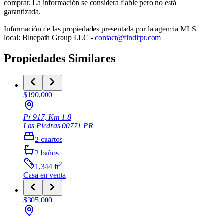
comprar. La información se considera fiable pero no está
garantizada.
Información de las propiedades presentada por la agencia MLS
local: Bluepath Group LLC -
contact@finditpr.com
Propiedades Similares
$190,000
Pr 917, Km 1.8
Las Piedras
00771
PR
2
cuartos
2
baños
2
1,344
ft
Casa
en venta
$305,000