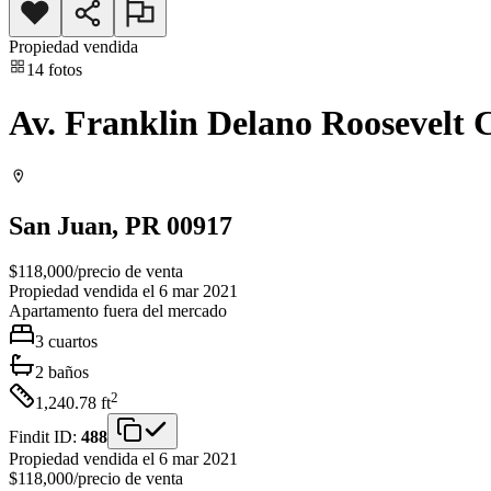
Propiedad vendida
14
fotos
Av. Franklin Delano Roosevelt C
San Juan
, PR
00917
$118,000
/
precio de venta
Propiedad vendida el 6 mar 2021
Apartamento
fuera del mercado
3
cuartos
2
baños
2
1,240.78
ft
Findit ID:
488
Propiedad vendida el 6 mar 2021
$118,000
/
precio de venta