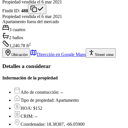
Propiedad vendida el 6 mar 2021
Findit ID:
488
Propiedad vendida el 6 mar 2021
Apartamento
fuera del mercado
3
cuartos
2
baños
2
1,240.78
ft
Dirección en Google Maps
Ubicación
Street view
Detalles a considerar
Información de la propiedad
Año de construcción
:
--
Tipo de propiedad
:
Apartamento
HOA
:
$152
CRIM
:
--
Coordenadas
:
18.38387, -66.05900