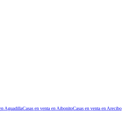
en Aguadilla
Casas en venta en Aibonito
Casas en venta en Arecibo