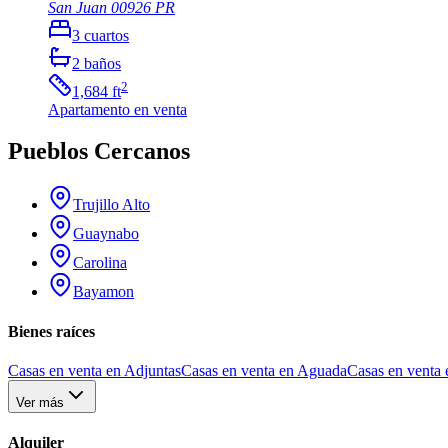
San Juan
00926
PR
3
cuartos
2
baños
2
1,684
ft
Apartamento
en venta
Pueblos Cercanos
Trujillo Alto
Guaynabo
Carolina
Bayamon
Bienes raíces
Casas en venta en Adjuntas
Casas en venta en Aguada
Casas en venta 
Ver más
Alquiler