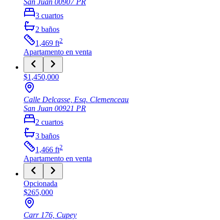
San Juan
00907
PR
3
cuartos
2
baños
2
1,469
ft
Apartamento
en venta
$1,450,000
Calle Delcasse, Esq. Clemenceau
San Juan
00921
PR
2
cuartos
3
baños
2
1,466
ft
Apartamento
en venta
Opcionada
$265,000
Carr 176, Cupey