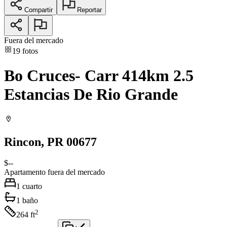
Compartir
Reportar
Fuera del mercado
19
fotos
Bo Cruces- Carr 414km 2.5
Estancias De Rio Grande
Rincon
, PR
00677
$--
Apartamento
fuera del mercado
1
cuarto
1
baño
2
264
ft