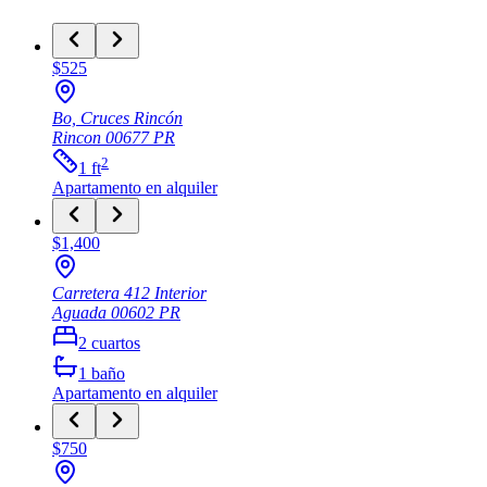
$525
Bo, Cruces Rincón
Rincon
00677
PR
2
1
ft
Apartamento
en alquiler
$1,400
Carretera 412 Interior
Aguada
00602
PR
2
cuartos
1
baño
Apartamento
en alquiler
$750