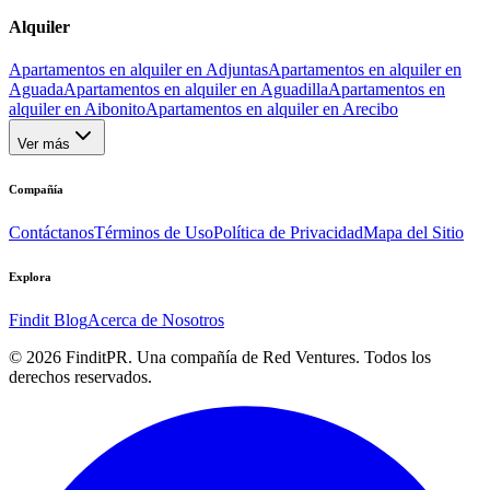
Alquiler
Apartamentos en alquiler en Adjuntas
Apartamentos en alquiler en
Aguada
Apartamentos en alquiler en Aguadilla
Apartamentos en
alquiler en Aibonito
Apartamentos en alquiler en Arecibo
Ver más
Compañía
Contáctanos
Términos de Uso
Política de Privacidad
Mapa del Sitio
Explora
Findit Blog
Acerca de Nosotros
©
2026
FinditPR. Una compañía de Red Ventures. Todos los
derechos reservados.