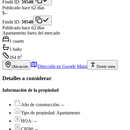
Findit ID:
59540
Publicado hace 62 días
$--
Findit ID:
59540
Publicado hace 62 días
Apartamento
fuera del mercado
1
cuarto
1
baño
2
264
ft
Dirección en Google Maps
Ubicación
Street view
Detalles a considerar
Información de la propiedad
Año de construcción
:
--
Tipo de propiedad
:
Apartamento
HOA
:
--
CRIM
:
--