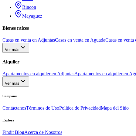
Rincon
Mayaguez
Bienes raíces
Casas en venta en Adjuntas
Casas en venta en Aguada
Casas en venta 
Ver más
Alquiler
Apartamentos en alquiler en Adjuntas
Apartamentos en alquiler en Ag
Ver más
Compañía
Contáctanos
Términos de Uso
Política de Privacidad
Mapa del Sitio
Explora
Findit Blog
Acerca de Nosotros