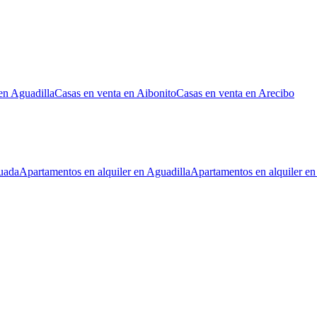
en Aguadilla
Casas en venta en Aibonito
Casas en venta en Arecibo
uada
Apartamentos en alquiler en Aguadilla
Apartamentos en alquiler en