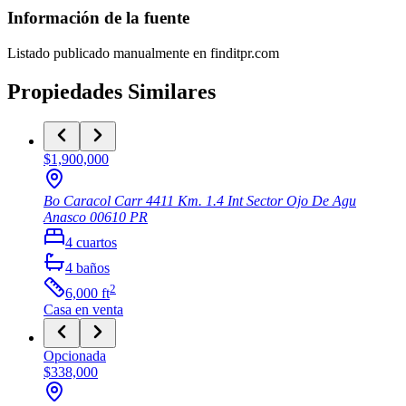
Información de la fuente
Listado publicado manualmente en finditpr.com
Propiedades Similares
$1,900,000
Bo Caracol Carr 4411 Km. 1.4 Int Sector Ojo De Agu
Anasco
00610
PR
4
cuartos
4
baños
2
6,000
ft
Casa
en venta
Opcionada
$338,000