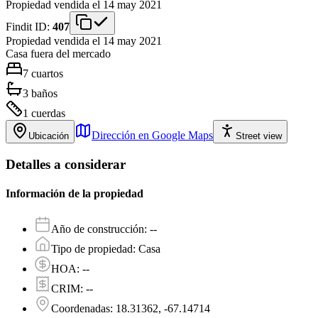
Propiedad vendida el 14 may 2021
Findit ID:
407
Propiedad vendida el 14 may 2021
Casa
fuera del mercado
7
cuartos
3
baños
1
cuerdas
Dirección en Google Maps
Ubicación
Street view
Detalles a considerar
Información de la propiedad
Año de construcción
:
--
Tipo de propiedad
:
Casa
HOA
:
--
CRIM
:
--
Coordenadas
:
18.31362, -67.14714