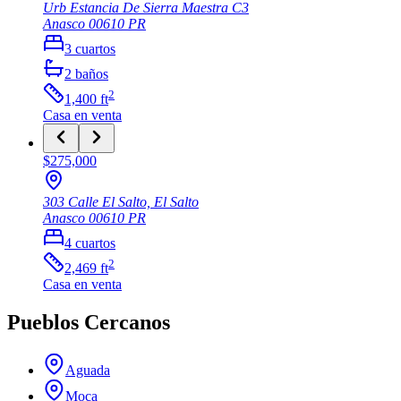
Urb Estancia De Sierra Maestra C3
Anasco
00610
PR
3
cuartos
2
baños
2
1,400
ft
Casa
en venta
$275,000
303 Calle El Salto, El Salto
Anasco
00610
PR
4
cuartos
2
2,469
ft
Casa
en venta
Pueblos Cercanos
Aguada
Moca