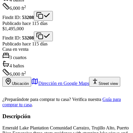
2
6,000
ft
Findit ID:
53208
Publicado hace 115 días
$1,495,000
Findit ID:
53208
Publicado hace 115 días
Casa
en venta
3
cuartos
4
baños
2
6,000
ft
Dirección en Google Maps
Ubicación
Street view
¿Preparándote para comprar tu casa?
Verifica nuestra
Guía para
comprar tu casa
.
Descripción
Emerald Lake Plantation Comunidad Carraizo, Trujillo Alto, Puerto