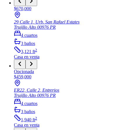
$670,000
29 Calle 1, Urb. San Rafael Estates
Trujillo Alto
00976
PR
4
cuartos
3
baños
2
3,121
ft
Casa
en venta
Opcionada
$459,000
ER22, Calle 2, Entrerios
Trujillo Alto
00976
PR
4
cuartos
3
baños
2
1,940
ft
Casa
en venta