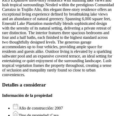
Rico Expansive three-story residence with stunning lake views and
lush tropical surroundings Nestled within the prestigious Comunidad
Carraizo in Trujillo Alto, this elegant three-story residence offers an
exceptional living experience defined by breathtaking lake views
and an abundance of natural greenery. Spanning 6,000 square feet,
Emerald Lake Plantation masterfully blends sophisticated design
with the serenity of its natural setting, delivering a private retreat of
rare distinction. The interior features three spacious bedrooms and
four and a half baths, each finished to the highest standard across
two thoughtfully designed levels. The generous garage
accommodates up to four vehicles, providing ample space for
residents and guests alike. Outdoor living is elevated by a sparkling
saltwater pool and an expansive covered terrace, an ideal setting for
entertaining or quiet enjoyment of the surrounding landscape. Lush
tropical vegetation frames the property throughout, creating a sense
of seclusion and tranquility rarely found so close to urban
conveniences.
Detalles a considerar
Información de la propiedad
Año de construcción
:
2007
Tipo de propiedad
:
Casa