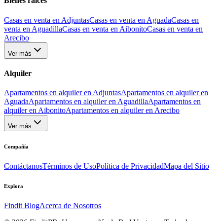
Bienes raíces
Casas en venta en Adjuntas
Casas en venta en Aguada
Casas en
venta en Aguadilla
Casas en venta en Aibonito
Casas en venta en
Arecibo
Ver más
Alquiler
Apartamentos en alquiler en Adjuntas
Apartamentos en alquiler en
Aguada
Apartamentos en alquiler en Aguadilla
Apartamentos en
alquiler en Aibonito
Apartamentos en alquiler en Arecibo
Ver más
Compañía
Contáctanos
Términos de Uso
Política de Privacidad
Mapa del Sitio
Explora
Findit Blog
Acerca de Nosotros