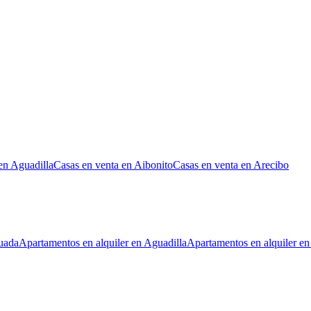
en Aguadilla
Casas en venta en Aibonito
Casas en venta en Arecibo
uada
Apartamentos en alquiler en Aguadilla
Apartamentos en alquiler en