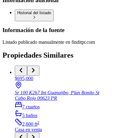
Información adicional
Historial del listado
Información de la fuente
Listado publicado manualmente en finditpr.com
Propiedades Similares
$695,000
Sr 100 K2h7 Int Guanajibo, Plan Bonito St
Cabo Rojo
00623
PR
7
cuartos
5
baños
2
2,600
ft
Casa
en venta