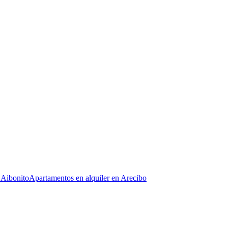
 Aibonito
Apartamentos en alquiler en Arecibo