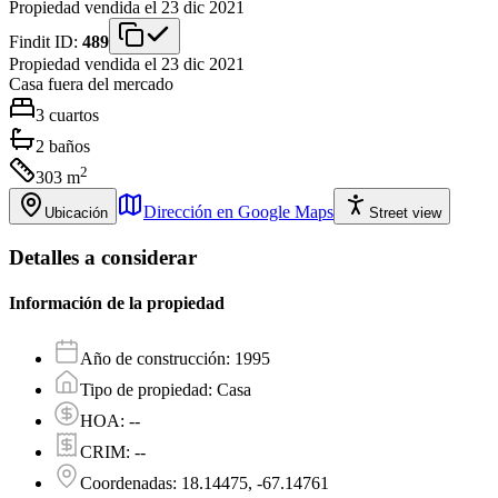
Propiedad vendida el 23 dic 2021
Findit ID:
489
Propiedad vendida el 23 dic 2021
Casa
fuera del mercado
3
cuartos
2
baños
2
303
m
Dirección en Google Maps
Ubicación
Street view
Detalles a considerar
Información de la propiedad
Año de construcción
:
1995
Tipo de propiedad
:
Casa
HOA
:
--
CRIM
:
--
Coordenadas
:
18.14475, -67.14761