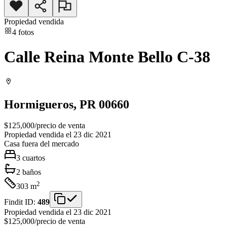
Propiedad vendida
4
fotos
Calle Reina Monte Bello C-38
Hormigueros
, PR
00660
$125,000
/
precio de venta
Propiedad vendida el 23 dic 2021
Casa
fuera del mercado
3
cuartos
2
baños
2
303
m
Findit ID:
489
Propiedad vendida el 23 dic 2021
$125,000
/
precio de venta