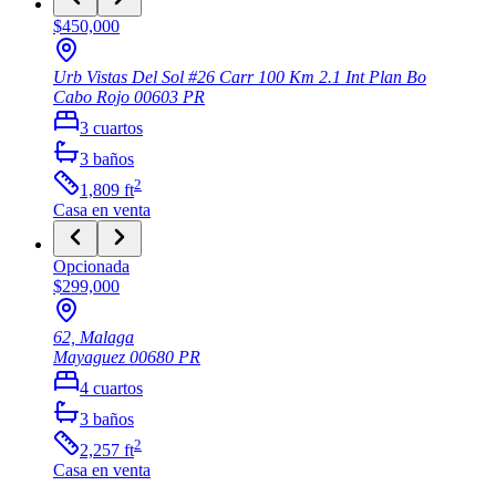
$450,000
Urb Vistas Del Sol #26 Carr 100 Km 2.1 Int Plan Bo
Cabo Rojo
00603
PR
3
cuartos
3
baños
2
1,809
ft
Casa
en venta
Opcionada
$299,000
62, Malaga
Mayaguez
00680
PR
4
cuartos
3
baños
2
2,257
ft
Casa
en venta